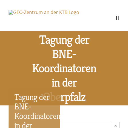
Zum
Inhalt
springen
Tagung der
BNE-
Koordinatoren
in der
Oberpfalz
Tagung der
BNE-
Koordinatoren
in der
×