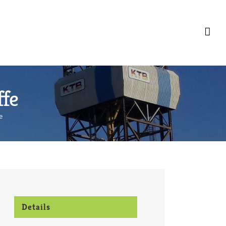
ffe
e
Details