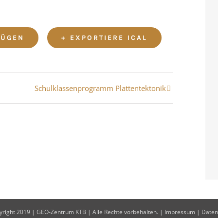
FÜGEN
+ EXPORTIERE ICAL
Schulklassenprogramm Plattentektonik
right 2019 | GEO-Zentrum KTB | Alle Rechte vorbehalten. |
Impressum
|
Daten