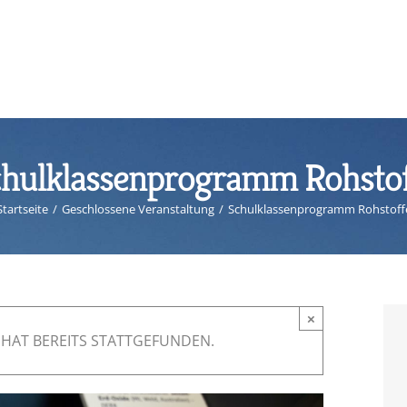
hulklassenprogramm Rohsto
Startseite
/
Geschlossene Veranstaltung
/
Schulklassenprogramm Rohstoff
×
HAT BEREITS STATTGEFUNDEN.