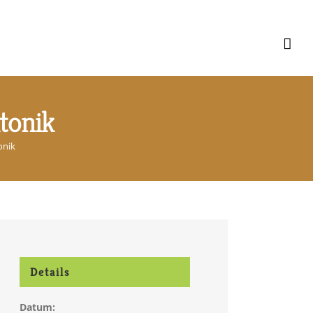
tonik
onik
Details
Datum: