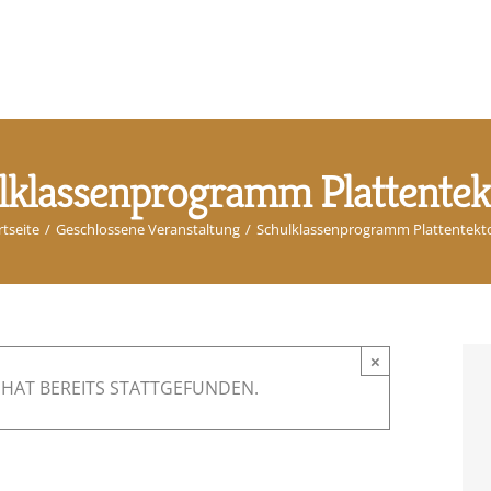
lklassenprogramm Plattentek
rtseite
/
Geschlossene Veranstaltung
/
Schulklassenprogramm Plattentekt
×
HAT BEREITS STATTGEFUNDEN.