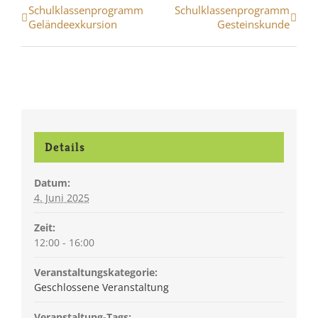
Veranstaltung
Schulklassenprogramm
Schulklassenprogramm
Geländeexkursion
Gesteinskunde
Navigation
Details
Datum:
4. Juni 2025
Zeit:
12:00 - 16:00
Veranstaltungskategorie:
Geschlossene Veranstaltung
Veranstaltung-Tags: