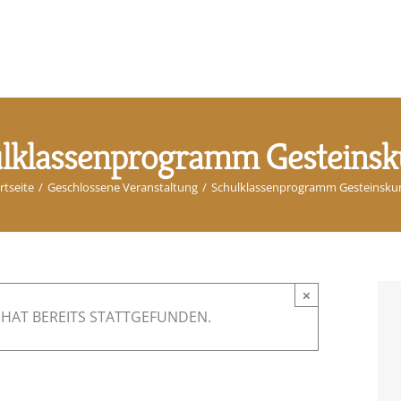
lklassenprogramm Gesteins
rtseite
/
Geschlossene Veranstaltung
/
Schulklassenprogramm Gesteinsku
×
HAT BEREITS STATTGEFUNDEN.