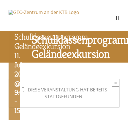
Zum
Inhalt
springen
Schulklassenprogramm
Schulklassenprogra
Geländeexkursion
Geländeexkursion
11.
Juli
2025
@
×
DIESE VERANSTALTUNG HAT BEREITS
9:00
STATTGEFUNDEN.
-
15:00