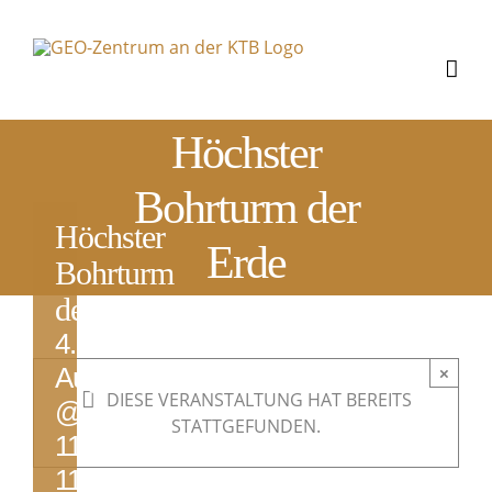
Zum
Inhalt
springen
Höchster
Bohrturm der
Höchster
Erde
Bohrturm
der Erde
4.
August
×
DIESE VERANSTALTUNG HAT BEREITS
@
STATTGEFUNDEN.
11:00
-
11:45