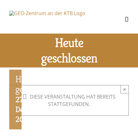
Zum
Inhalt
springen
Heute
geschlossen
Heute
geschlossen
×
DIESE VERANSTALTUNG HAT BEREITS
27.
STATTGEFUNDEN.
Dezember
2025